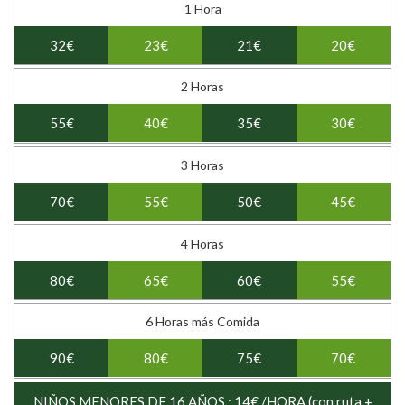
1 Hora
32€
23€
21€
20€
2 Horas
55€
40€
35€
30€
3 Horas
70€
55€
50€
45€
4 Horas
80€
65€
60€
55€
6 Horas más Comida
90€
80€
75€
70€
NIÑOS MENORES DE 16 AÑOS : 14€ /HORA (con ruta +