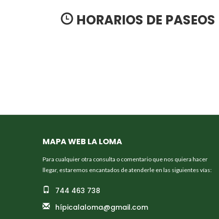
HORARIOS DE PASEOS
MAPA WEB LA LOMA
Para cualquier otra consulta o comentario que nos quiera hacer
llegar, estaremos encantados de atenderle en las siguientes vías:
744 463 738
hípicalaloma@gmail.com